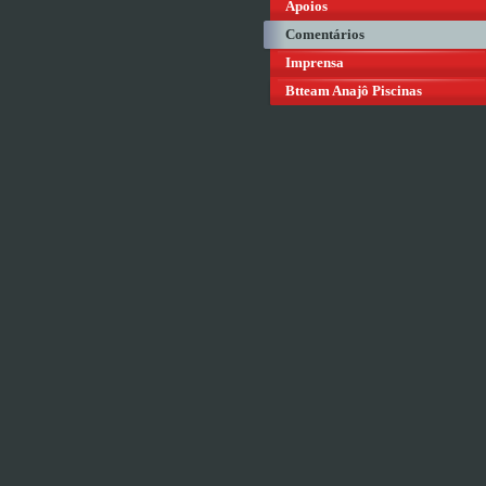
Apoios
Comentários
Imprensa
Btteam Anajô Piscinas