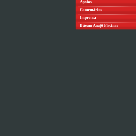
Apoios
Comentários
Imprensa
Btteam Anajô Piscinas